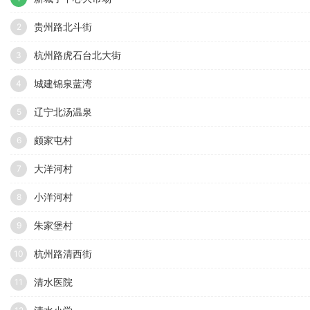
贵州路北斗街
2
杭州路虎石台北大街
3
城建锦泉蓝湾
4
辽宁北汤温泉
5
颇家屯村
6
大洋河村
7
小洋河村
8
朱家堡村
9
杭州路清西街
10
清水医院
11