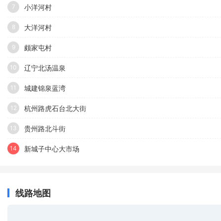
小洋河村
7
大洋河村
8
颇家屯村
9
辽宁北汤温泉
10
城建锦泉蓝湾
11
杭州路虎石台北大街
12
贵州路北斗街
13
新城子中心大市场
14
线路地图