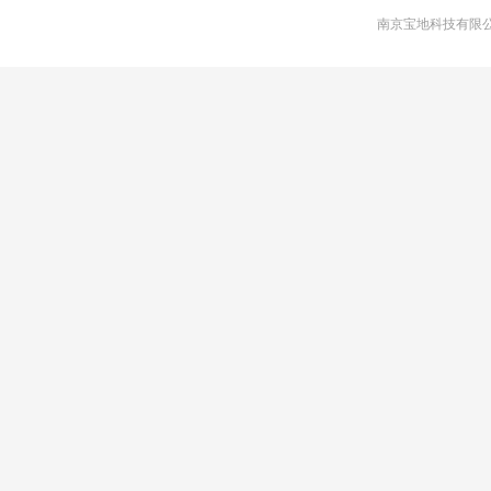
南京宝地科技有限公