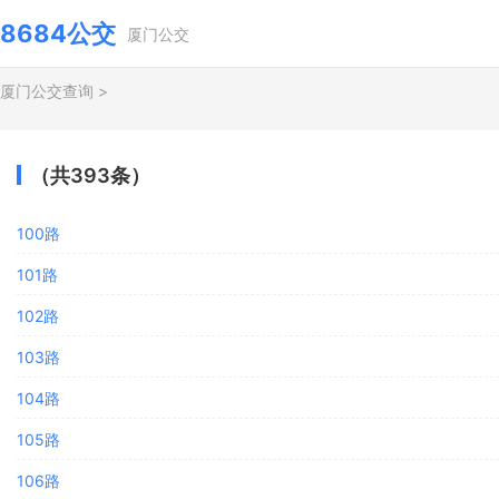
8684公交
厦门公交
厦门公交查询
>
（共393条）
100路
101路
102路
103路
104路
105路
106路