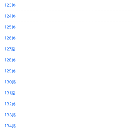
123路
124路
125路
126路
127路
128路
129路
130路
131路
132路
133路
134路