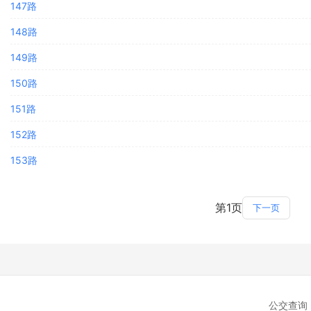
147路
148路
149路
150路
151路
152路
153路
第1页
下一页
公交查询