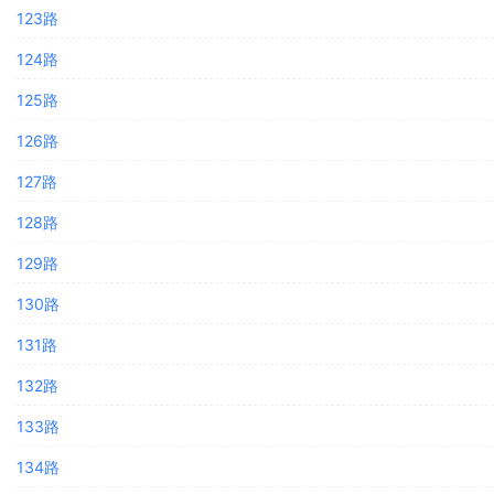
123路
124路
125路
126路
127路
128路
129路
130路
131路
132路
133路
134路