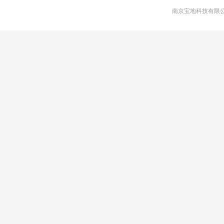
南京宝地科技有限公