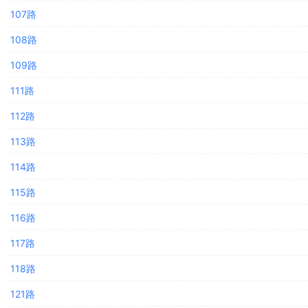
107路
108路
109路
111路
112路
113路
114路
115路
116路
117路
118路
121路