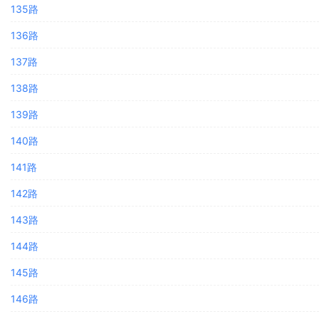
135路
136路
137路
138路
139路
140路
141路
142路
143路
144路
145路
146路