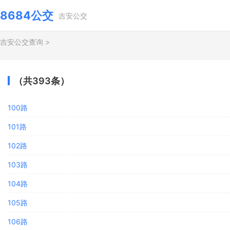
8684公交
吉安公交
吉安公交查询
>
（共393条）
100路
101路
102路
103路
104路
105路
106路