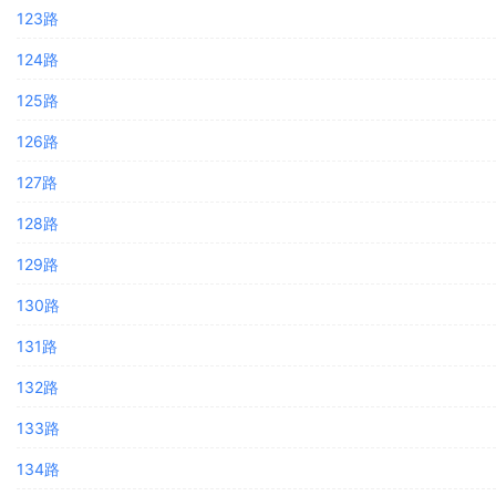
123路
124路
125路
126路
127路
128路
129路
130路
131路
132路
133路
134路