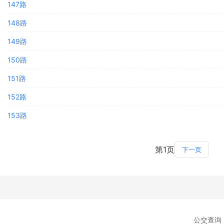
147路
148路
149路
150路
151路
152路
153路
第1页
下一页
公交查询