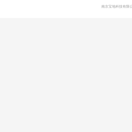
南京宝地科技有限公