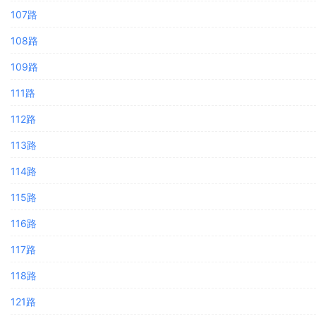
107路
108路
109路
111路
112路
113路
114路
115路
116路
117路
118路
121路