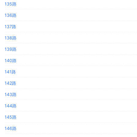
135路
136路
137路
138路
139路
140路
141路
142路
143路
144路
145路
146路