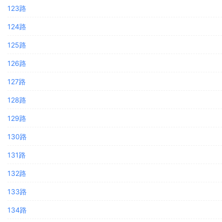
123路
124路
125路
126路
127路
128路
129路
130路
131路
132路
133路
134路