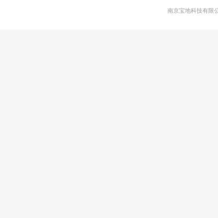
南京宝地科技有限公