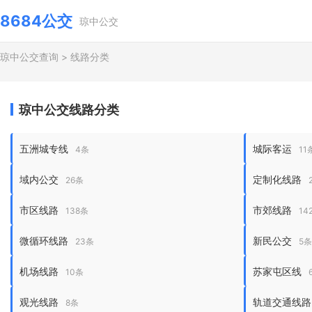
8684公交
琼中公交
琼中公交查询
>
线路分类
琼中公交线路分类
五洲城专线
城际客运
4条
11
域内公交
定制化线路
26条
市区线路
市郊线路
138条
14
微循环线路
新民公交
23条
5
机场线路
苏家屯区线
10条
观光线路
轨道交通线路
8条